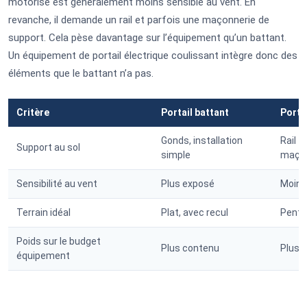
motorisé est généralement moins sensible au vent. En
revanche, il demande un rail et parfois une maçonnerie de
support. Cela pèse davantage sur l’équipement qu’un battant.
Un équipement de portail électrique coulissant intègre donc des
éléments que le battant n’a pas.
Critère
Portail battant
Porta
Gonds, installation
Rail +
Support au sol
simple
maçon
Sensibilité au vent
Plus exposé
Moins
Terrain idéal
Plat, avec recul
Pente,
Poids sur le budget
Plus contenu
Plus é
équipement