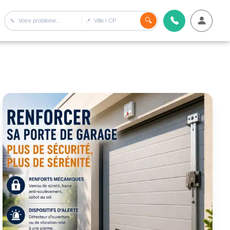
🔍
🔧
📍