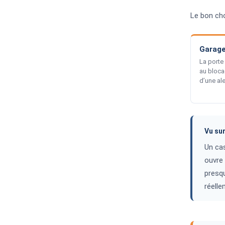
Le bon cho
Garag
La porte 
au bloca
d’une ale
Vu sur
Un cas
ouvre 
presqu
réelle