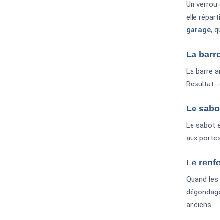
Un verrou 
elle répart
garage
, q
La barr
La barre an
Résultat :
Le sabo
Le sabot e
aux portes
Le renfo
Quand les 
dégondage 
anciens.