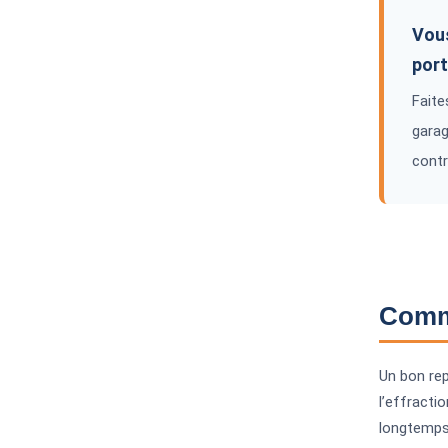
Vous
port
Faite
garag
contr
Comme
Un bon rep
l’effractio
longtemps