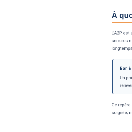
À quo
L’A2P est u
serrures e
longtemps
Bon à 
Un poi
releve
Ce repère 
soignée, ma