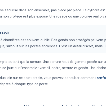
se sécurise dans son ensemble, pas pièce par pièce. Le cylindre est l’
 non protégé est plus exposé. Une rosace ou une poignée renforcée
savoir
é charnières est souvent oublié. Des gonds non protégés peuvent p
que, surtout sur les portes anciennes. C’est un détail discret, mais ut
mpte autant que la serrure. Une serrure haut de gamme posée sur un b
e se joue sur l’ensemble : vantail, cadre, serrure et gonds. Une chaîne
 plus loin sur ce point précis, vous pouvez consulter comment
renfo
daptés à chaque type de porte.