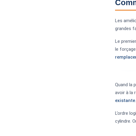
Comme
Les amélio
grandes fa
Le premier
le forçage 
remplacem
Quand la p
avoir à la
existante
.
L’ordre lo
cylindre. O