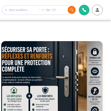
🔍
🔧
📍