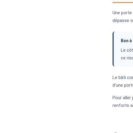
Une porte 
dépasse ou
Bon à 
Le côt
ce ris
Le bâti co
d’une port
Pour aller
renforts a