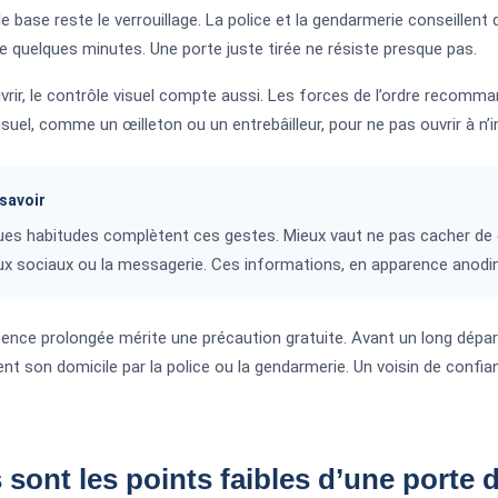
e base reste le verrouillage. La police et la gendarmerie conseillen
 quelques minutes. Une porte juste tirée ne résiste presque pas.
vrir, le contrôle visuel compte aussi. Les forces de l’ordre recom
suel, comme un œilleton ou un entrebâilleur, pour ne pas ouvrir à n’imp
savoir
es habitudes complètent ces gestes. Mieux vaut ne pas cacher de cl
x sociaux ou la messagerie. Ces informations, en apparence anodine
bsence prolongée mérite une précaution gratuite. Avant un long départ
nt son domicile par la police ou la gendarmerie. Un voisin de confia
 sont les points faibles d’une porte 