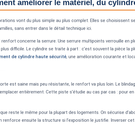
nt améliorer le matériel, du cylindr
rations vont du plus simple au plus complet. Elles se choisissent sel
milles, sans entrer dans le détail technique ici.
 renfort concerne la serrure. Une serrure multipoints verrouille en plu
plus difficile. Le cylindre se traite à part : c’est souvent la pièce la 
ent de cylindre haute sécurité
, une amélioration courante et loca
orte est saine mais peu résistante, le renfort va plus loin. Le blin
 remplacer entièrement. Cette piste s’étudie au cas par cas : pour e
gique reste le même pour la plupart des logements. On sécurise d’abor
n renforce ensuite la structure si l’exposition le justifie. Inverser 