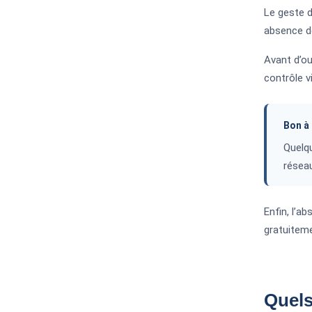
Le geste d
absence de
Avant d’ou
contrôle vi
Bon à 
Quelqu
réseau
Enfin, l’a
gratuiteme
Quels