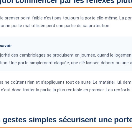
uoi commencer par les réflexes plutô
le premier point faible n’est pas toujours la porte elle-même. La port
onne porte mal utilisée perd une partie de sa protection.
savoir
orité des cambriolages se produisent en journée, quand le logement e
tion. Une porte simplement claquée, une clé laissée dehors ou une a
es ne coûtent rien et s’appliquent tout de suite. Le matériel, lui, d
c’est donc traiter la partie la plus rentable en premier. Les renforts v
 gestes simples sécurisent une porte