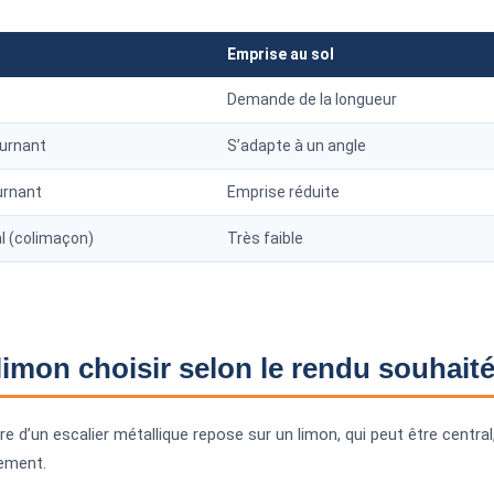
Emprise au sol
Demande de la longueur
urnant
S’adapte à un angle
urnant
Emprise réduite
al (colimaçon)
Très faible
limon choisir selon le rendu souhaité
e d’un escalier métallique repose sur un limon, qui peut être central,
ement.