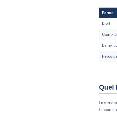
Forme
Droit
Quart-to
Demi-to
Hélicoïd
Quel 
La structur
l’encombr