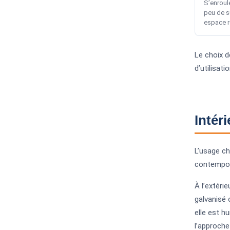
S’enroul
peu de s
espace r
Le choix d
d’utilisat
Intér
L’usage ch
contemporai
À l’extérie
galvanisé 
elle est h
l’approche