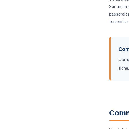
Sur une me
passerait 
ferronnier
Comp
Compa
fiche
Comme